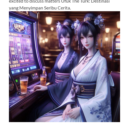
excited to discuss matters Ufuk The Turk: Destinasi
yang Menyimpan Seribu Cerita.