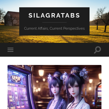
SILAGRATABS
Current Affairs, Current Perspectives
Toggle
Toggle
search
mobile
field
menu