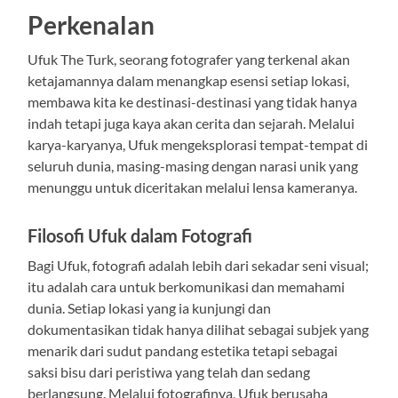
Perkenalan
Ufuk The Turk, seorang fotografer yang terkenal akan
ketajamannya dalam menangkap esensi setiap lokasi,
membawa kita ke destinasi-destinasi yang tidak hanya
indah tetapi juga kaya akan cerita dan sejarah. Melalui
karya-karyanya, Ufuk mengeksplorasi tempat-tempat di
seluruh dunia, masing-masing dengan narasi unik yang
menunggu untuk diceritakan melalui lensa kameranya.
Filosofi Ufuk dalam Fotografi
Bagi Ufuk, fotografi adalah lebih dari sekadar seni visual;
itu adalah cara untuk berkomunikasi dan memahami
dunia. Setiap lokasi yang ia kunjungi dan
dokumentasikan tidak hanya dilihat sebagai subjek yang
menarik dari sudut pandang estetika tetapi sebagai
saksi bisu dari peristiwa yang telah dan sedang
berlangsung. Melalui fotografinya, Ufuk berusaha