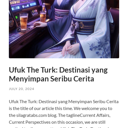
Ufuk The Turk: Destinasi yang
Menyimpan Seribu Cerita
JULY 20, 2024
Ufuk The Turk: Destinasi yang Menyimpan Seribu Cerita
is the title of our article this time. We welcome you to
the silagratabs.com blog. The taglineCurrent Affairs,
Current Perspectives on this occasion, we are still