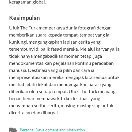
keragaman global.
Kesimpulan
Ufuk The Turk memperkaya dunia fotografi dengan
memberikan suara kepada tempat-tempat yang ia
kunjungi, mengungkapkan lapisan cerita yang
tersembunyi di balik fasad mereka. Melalui karyanya, ia
tidak hanya mengabadikan momen tetapi juga
mendokumentasikan perjalanan kontinu peradaban
manusia. Destinasi yang ia pilih dan cara ia
mempresentasikan mereka mengajak kita semua untuk
melihat lebih dekat dan mendengarkan narasi yang
diberikan oleh setiap tempat. Ufuk The Turk memang
benar-benar membawa kita ke destinasi yang
menyimpan seribu cerita, masing-masing siap untuk
diceritakan dan dihargai.
Personal Development and Motivation