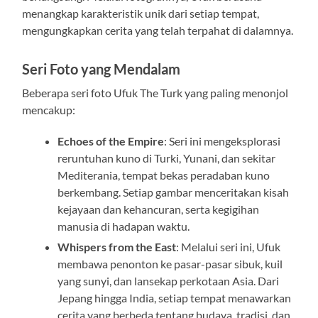
menangkap karakteristik unik dari setiap tempat,
mengungkapkan cerita yang telah terpahat di dalamnya.
Seri Foto yang Mendalam
Beberapa seri foto Ufuk The Turk yang paling menonjol
mencakup:
Echoes of the Empire
: Seri ini mengeksplorasi
reruntuhan kuno di Turki, Yunani, dan sekitar
Mediterania, tempat bekas peradaban kuno
berkembang. Setiap gambar menceritakan kisah
kejayaan dan kehancuran, serta kegigihan
manusia di hadapan waktu.
Whispers from the East
: Melalui seri ini, Ufuk
membawa penonton ke pasar-pasar sibuk, kuil
yang sunyi, dan lansekap perkotaan Asia. Dari
Jepang hingga India, setiap tempat menawarkan
cerita yang berbeda tentang budaya, tradisi, dan