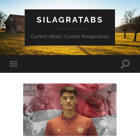
SILAGRATABS
Current Affairs, Current Perspectives
Toggle
Toggle
search
mobile
field
menu