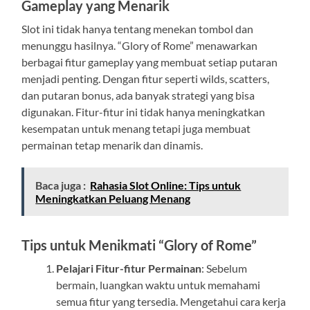
Gameplay yang Menarik
Slot ini tidak hanya tentang menekan tombol dan
menunggu hasilnya. “Glory of Rome” menawarkan
berbagai fitur gameplay yang membuat setiap putaran
menjadi penting. Dengan fitur seperti wilds, scatters,
dan putaran bonus, ada banyak strategi yang bisa
digunakan. Fitur-fitur ini tidak hanya meningkatkan
kesempatan untuk menang tetapi juga membuat
permainan tetap menarik dan dinamis.
Baca juga :
Rahasia Slot Online: Tips untuk
Meningkatkan Peluang Menang
Tips untuk Menikmati “Glory of Rome”
Pelajari Fitur-fitur Permainan
: Sebelum
bermain, luangkan waktu untuk memahami
semua fitur yang tersedia. Mengetahui cara kerja