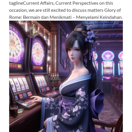
taglineCurrent Affairs, Current Perspectives on this
occasion, we are still excited to discuss matters Glory of
Rome: Bermain dan Menikmati – Menyelami Keindahan.