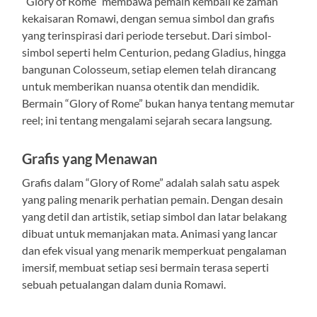
“Glory of Rome” membawa pemain kembali ke zaman
kekaisaran Romawi, dengan semua simbol dan grafis
yang terinspirasi dari periode tersebut. Dari simbol-
simbol seperti helm Centurion, pedang Gladius, hingga
bangunan Colosseum, setiap elemen telah dirancang
untuk memberikan nuansa otentik dan mendidik.
Bermain “Glory of Rome” bukan hanya tentang memutar
reel; ini tentang mengalami sejarah secara langsung.
Grafis yang Menawan
Grafis dalam “Glory of Rome” adalah salah satu aspek
yang paling menarik perhatian pemain. Dengan desain
yang detil dan artistik, setiap simbol dan latar belakang
dibuat untuk memanjakan mata. Animasi yang lancar
dan efek visual yang menarik memperkuat pengalaman
imersif, membuat setiap sesi bermain terasa seperti
sebuah petualangan dalam dunia Romawi.