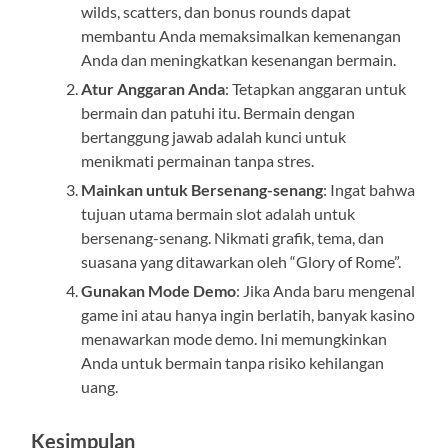
wilds, scatters, dan bonus rounds dapat
membantu Anda memaksimalkan kemenangan
Anda dan meningkatkan kesenangan bermain.
Atur Anggaran Anda
: Tetapkan anggaran untuk
bermain dan patuhi itu. Bermain dengan
bertanggung jawab adalah kunci untuk
menikmati permainan tanpa stres.
Mainkan untuk Bersenang-senang
: Ingat bahwa
tujuan utama bermain slot adalah untuk
bersenang-senang. Nikmati grafik, tema, dan
suasana yang ditawarkan oleh “Glory of Rome”.
Gunakan Mode Demo
: Jika Anda baru mengenal
game ini atau hanya ingin berlatih, banyak kasino
menawarkan mode demo. Ini memungkinkan
Anda untuk bermain tanpa risiko kehilangan
uang.
Kesimpulan