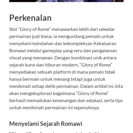
Perkenalan
Slot “Glory of Rome” menawarkan lebih dari sekedar
permainan judi biasa; ia mengundang pemain untuk
menyelami keindahan dan kekompleksan Kekaisaran
Romawi melalui gameplay yang seru dan pengalaman
visual yang menawan. Dengan kombinasi unik antara
sejarah kuno dan hiburan modern, “Glory of Rome”
menyediakan sebuah platform di mana pemain tidak
hanya bermain untuk menang tetapi juga untuk
menikmati setiap detik permainan. Dalam artikel ini, kita
akan mengeksplorasi bagaimana “Glory of Rome”
berhasil memadukan kesenangan dan edukasi, serta tips
untuk menikmati permainan ini sepenuhnya.
Menyelami Sejarah Romawi