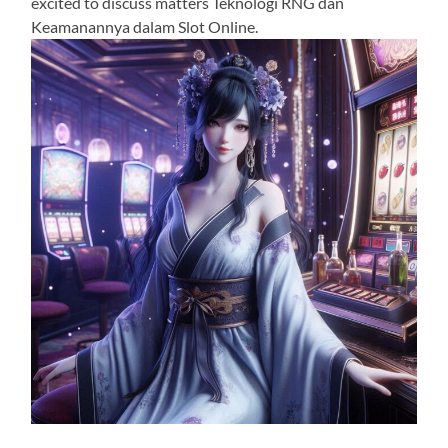
excited to discuss matters Teknologi RNG dan
Keamanannya dalam Slot Online.