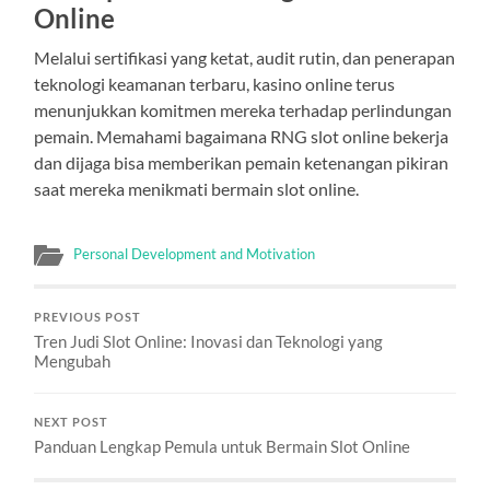
Online
Melalui sertifikasi yang ketat, audit rutin, dan penerapan
teknologi keamanan terbaru, kasino online terus
menunjukkan komitmen mereka terhadap perlindungan
pemain. Memahami bagaimana RNG slot online bekerja
dan dijaga bisa memberikan pemain ketenangan pikiran
saat mereka menikmati bermain slot online.
Personal Development and Motivation
PREVIOUS POST
Tren Judi Slot Online: Inovasi dan Teknologi yang
Mengubah
NEXT POST
Panduan Lengkap Pemula untuk Bermain Slot Online