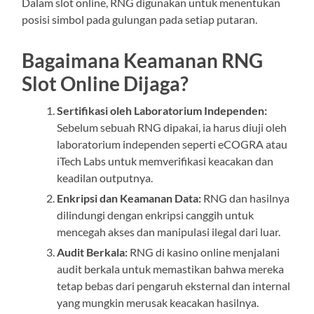
Dalam slot online, RNG digunakan untuk menentukan
posisi simbol pada gulungan pada setiap putaran.
Bagaimana Keamanan RNG
Slot Online Dijaga?
Sertifikasi oleh Laboratorium Independen:
Sebelum sebuah RNG dipakai, ia harus diuji oleh
laboratorium independen seperti eCOGRA atau
iTech Labs untuk memverifikasi keacakan dan
keadilan outputnya.
Enkripsi dan Keamanan Data:
RNG dan hasilnya
dilindungi dengan enkripsi canggih untuk
mencegah akses dan manipulasi ilegal dari luar.
Audit Berkala:
RNG di kasino online menjalani
audit berkala untuk memastikan bahwa mereka
tetap bebas dari pengaruh eksternal dan internal
yang mungkin merusak keacakan hasilnya.