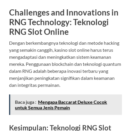
Challenges and Innovations in
RNG Technology: Teknologi
RNG Slot Online
Dengan berkembangnya teknologi dan metode hacking
yang semakin canggih, kasino slot online harus terus
mengadaptasi dan meningkatkan sistem keamanan
mereka. Penggunaan blockchain dan teknologi quantum
dalam RNG adalah beberapa inovasi terbaru yang
menjanjikan peningkatan signifikan dalam keamanan
dan integritas permainan.
Baca juga :
Mengapa Baccarat Deluxe Cocok
untuk Semua Jenis Pemain
Kesimpulan:
Teknologi RNG Slot