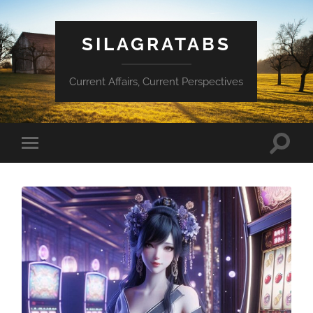
SILAGRATABS
Current Affairs, Current Perspectives
Toggle
Toggle
search
mobile
field
menu