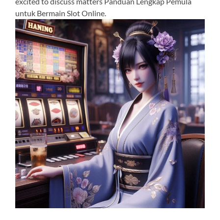
excited to discuss matters Panduan Lengkap Pemula
untuk Bermain Slot Online.