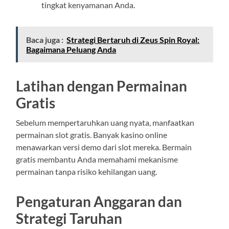
tingkat kenyamanan Anda.
Baca juga :
Strategi Bertaruh di Zeus Spin Royal:
Bagaimana Peluang Anda
Latihan dengan Permainan
Gratis
Sebelum mempertaruhkan uang nyata, manfaatkan
permainan slot gratis. Banyak kasino online
menawarkan versi demo dari slot mereka. Bermain
gratis membantu Anda memahami mekanisme
permainan tanpa risiko kehilangan uang.
Pengaturan Anggaran dan
Strategi Taruhan