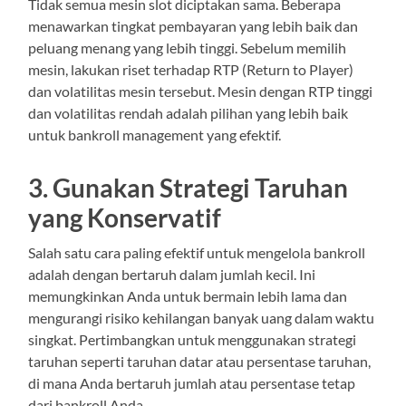
Tidak semua mesin slot diciptakan sama. Beberapa
menawarkan tingkat pembayaran yang lebih baik dan
peluang menang yang lebih tinggi. Sebelum memilih
mesin, lakukan riset terhadap RTP (Return to Player)
dan volatilitas mesin tersebut. Mesin dengan RTP tinggi
dan volatilitas rendah adalah pilihan yang lebih baik
untuk bankroll management yang efektif.
3. Gunakan Strategi Taruhan
yang Konservatif
Salah satu cara paling efektif untuk mengelola bankroll
adalah dengan bertaruh dalam jumlah kecil. Ini
memungkinkan Anda untuk bermain lebih lama dan
mengurangi risiko kehilangan banyak uang dalam waktu
singkat. Pertimbangkan untuk menggunakan strategi
taruhan seperti taruhan datar atau persentase taruhan,
di mana Anda bertaruh jumlah atau persentase tetap
dari bankroll Anda.