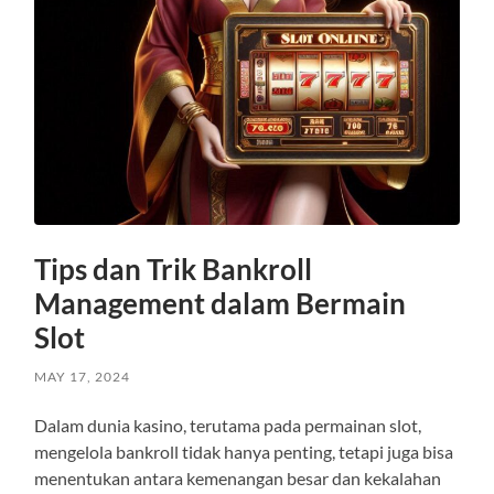
Tips dan Trik Bankroll
Management dalam Bermain
Slot
MAY 17, 2024
Dalam dunia kasino, terutama pada permainan slot,
mengelola bankroll tidak hanya penting, tetapi juga bisa
menentukan antara kemenangan besar dan kekalahan