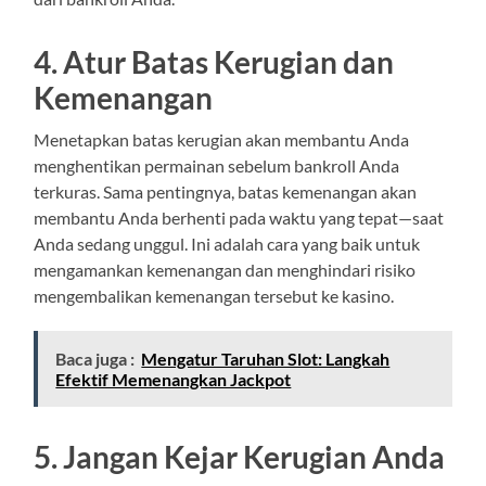
4. Atur Batas Kerugian dan
Kemenangan
Menetapkan batas kerugian akan membantu Anda
menghentikan permainan sebelum bankroll Anda
terkuras. Sama pentingnya, batas kemenangan akan
membantu Anda berhenti pada waktu yang tepat—saat
Anda sedang unggul. Ini adalah cara yang baik untuk
mengamankan kemenangan dan menghindari risiko
mengembalikan kemenangan tersebut ke kasino.
Baca juga :
Mengatur Taruhan Slot: Langkah
Efektif Memenangkan Jackpot
5. Jangan Kejar Kerugian Anda