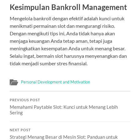
Kesimpulan
Bankroll Management
Mengelola bankroll dengan efektif adalah kunci untuk
menikmati permainan slot dan mengurangi risiko.
Dengan mengikuti tips ini, Anda tidak hanya akan
menjaga keuangan Anda tetap aman, tetapi juga
meningkatkan kesempatan Anda untuk menang besar.
Selalu ingat, bermain slot harusnya menyenangkan dan
tidak menjadi sumber stres finansial.
Personal Development and Motivation
PREVIOUS POST
Memahami Paytable Slot: Kunci untuk Menang Lebih
Sering
NEXT POST
Strategi Menang Besar di Mesin Slot: Panduan untuk