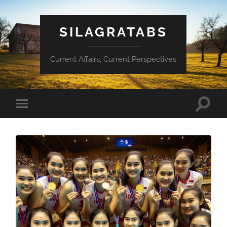
SILAGRATABS
Current Affairs, Current Perspectives
Toggle
Toggle
search
mobile
field
menu