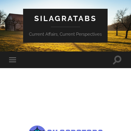
SILAGRATABS
Current Affairs, Current Perspectives
Toggle
Toggle
search
mobile
field
menu