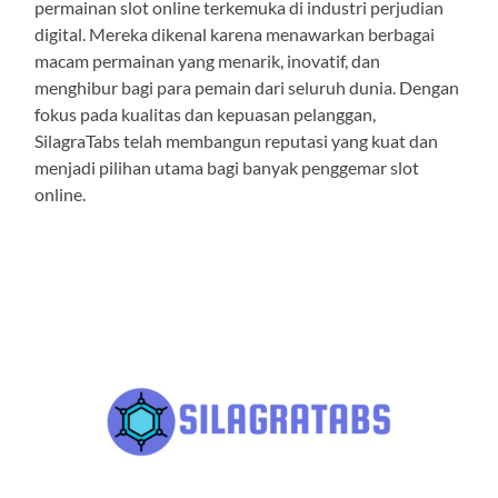
permainan slot online terkemuka di industri perjudian
digital. Mereka dikenal karena menawarkan berbagai
macam permainan yang menarik, inovatif, dan
menghibur bagi para pemain dari seluruh dunia. Dengan
fokus pada kualitas dan kepuasan pelanggan,
SilagraTabs telah membangun reputasi yang kuat dan
menjadi pilihan utama bagi banyak penggemar slot
online.