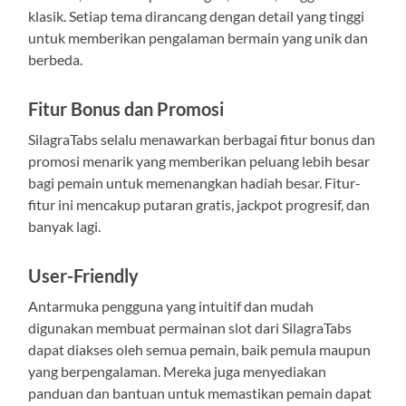
klasik. Setiap tema dirancang dengan detail yang tinggi
untuk memberikan pengalaman bermain yang unik dan
berbeda.
Fitur Bonus dan Promosi
SilagraTabs selalu menawarkan berbagai fitur bonus dan
promosi menarik yang memberikan peluang lebih besar
bagi pemain untuk memenangkan hadiah besar. Fitur-
fitur ini mencakup putaran gratis, jackpot progresif, dan
banyak lagi.
User-Friendly
Antarmuka pengguna yang intuitif dan mudah
digunakan membuat permainan slot dari SilagraTabs
dapat diakses oleh semua pemain, baik pemula maupun
yang berpengalaman. Mereka juga menyediakan
panduan dan bantuan untuk memastikan pemain dapat