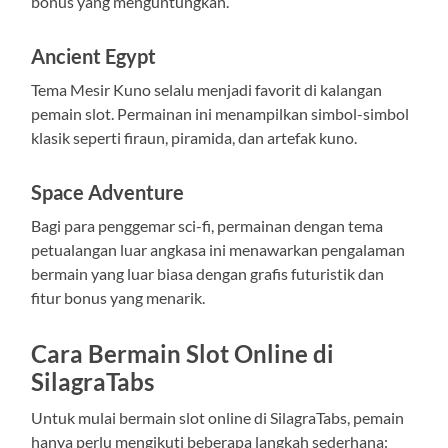
bonus yang menguntungkan.
Ancient Egypt
Tema Mesir Kuno selalu menjadi favorit di kalangan
pemain slot. Permainan ini menampilkan simbol-simbol
klasik seperti firaun, piramida, dan artefak kuno.
Space Adventure
Bagi para penggemar sci-fi, permainan dengan tema
petualangan luar angkasa ini menawarkan pengalaman
bermain yang luar biasa dengan grafis futuristik dan
fitur bonus yang menarik.
Cara Bermain Slot Online di
SilagraTabs
Untuk mulai bermain slot online di SilagraTabs, pemain
hanya perlu mengikuti beberapa langkah sederhana: