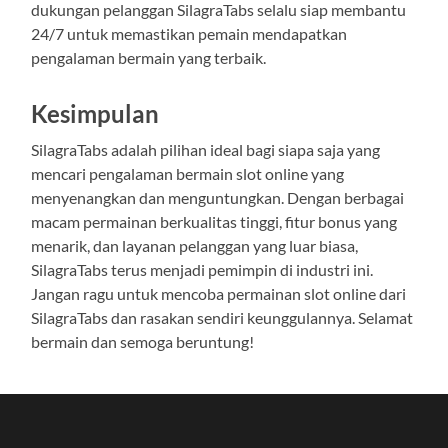
dukungan pelanggan SilagraTabs selalu siap membantu
24/7 untuk memastikan pemain mendapatkan
pengalaman bermain yang terbaik.
Kesimpulan
SilagraTabs adalah pilihan ideal bagi siapa saja yang
mencari pengalaman bermain slot online yang
menyenangkan dan menguntungkan. Dengan berbagai
macam permainan berkualitas tinggi, fitur bonus yang
menarik, dan layanan pelanggan yang luar biasa,
SilagraTabs terus menjadi pemimpin di industri ini.
Jangan ragu untuk mencoba permainan slot online dari
SilagraTabs dan rasakan sendiri keunggulannya. Selamat
bermain dan semoga beruntung!