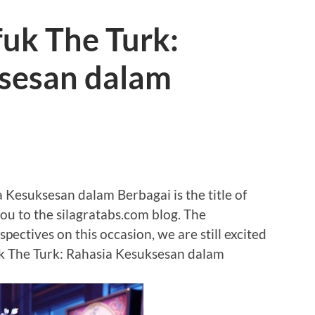
fuk The Turk:
sesan dalam
a Kesuksesan dalam Berbagai is the title of
ou to the silagratabs.com blog. The
pectives on this occasion, we are still excited
fuk The Turk: Rahasia Kesuksesan dalam