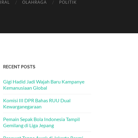
IRAL
OLAHRAGA
POLITIK
RECENT POSTS
Gigi Hadid Jadi Wajah Baru Kampanye
Kemanusiaan Global
Komisi III DPR Bahas RUU Dual
Kewarganegaraan
Pemain Sepak Bola Indonesia Tampil
Gemilang di Liga Jepang
Pesawat Tanpa Awak di Jakarta Resmi