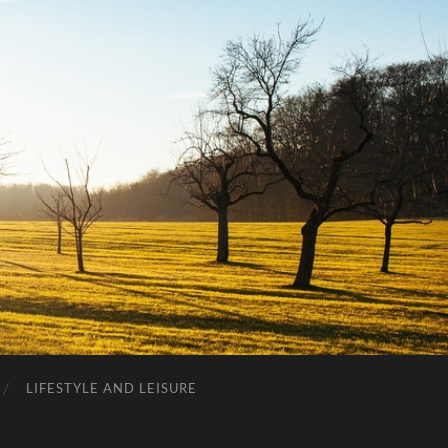
LIFESTYLE AND LEISURE