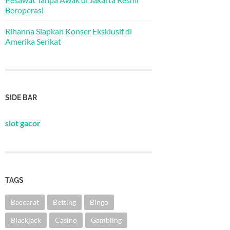
Beroperasi
Rihanna Siapkan Konser Eksklusif di
Amerika Serikat
SIDE BAR
slot gacor
TAGS
Baccarat
Betting
Bingo
Blackjack
Casino
Gambling