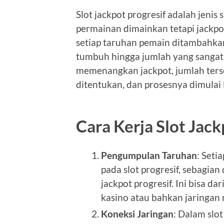
Slot jackpot progresif adalah jenis 
permainan dimainkan tetapi jackpo
setiap taruhan pemain ditambahkan 
tumbuh hingga jumlah yang sangat 
memenangkan jackpot, jumlah terseb
ditentukan, dan prosesnya dimulai l
Cara Kerja Slot Jack
Pengumpulan Taruhan
: Seti
pada slot progresif, sebagia
jackpot progresif. Ini bisa d
kasino atau bahkan jaringan 
Koneksi Jaringan
: Dalam slot