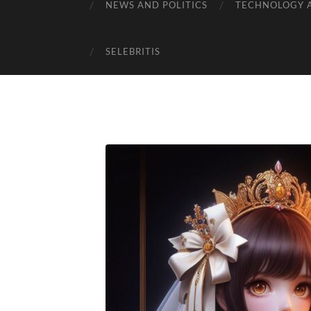
NEWS AND POLITICS
TECHNOLOGY 
SELEBRITIS