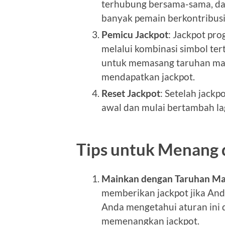
terhubung bersama-sama, dan
banyak pemain berkontribusi
Pemicu Jackpot
: Jackpot pro
melalui kombinasi simbol te
untuk memasang taruhan ma
mendapatkan jackpot.
Reset Jackpot
: Setelah jackp
awal dan mulai bertambah la
Tips untuk Menang d
Mainkan dengan Taruhan M
memberikan jackpot jika An
Anda mengetahui aturan ini 
memenangkan jackpot.