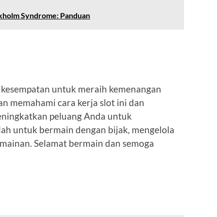
ckholm Syndrome: Panduan
n kesempatan untuk meraih kemenangan
an memahami cara kerja slot ini dan
 meningkatkan peluang Anda untuk
lah untuk bermain dengan bijak, mengelola
rmainan. Selamat bermain dan semoga