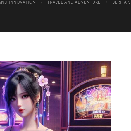
AND INNOVATION
TRAVEL AND ADVENTURE
BERITA V