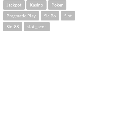
Jackpot
Kasino
Poker
Pragmatic Play
Sic Bo
Slot
Slot88
slot gacor