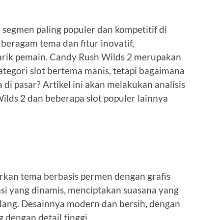
u segmen paling populer dan kompetitif di
beragam tema dan fitur inovatif,
ik pemain. Candy Rush Wilds 2 merupakan
kategori slot bertema manis, tetapi bagaimana
di pasar? Artikel ini akan melakukan analisis
ds 2 dan beberapa slot populer lainnya
an tema berbasis permen dengan grafis
i yang dinamis, menciptakan suasana yang
ng. Desainnya modern dan bersih, dengan
 dengan detail tinggi.