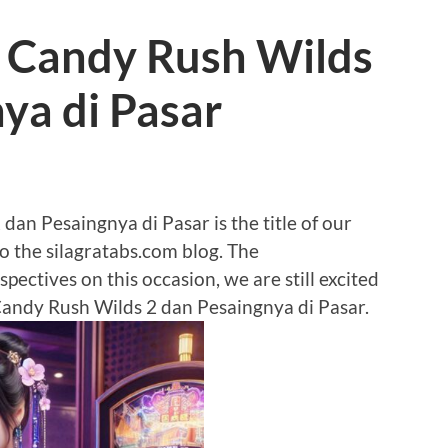
 Candy Rush Wilds
ya di Pasar
an Pesaingnya di Pasar is the title of our
o the silagratabs.com blog. The
pectives on this occasion, we are still excited
Candy Rush Wilds 2 dan Pesaingnya di Pasar.