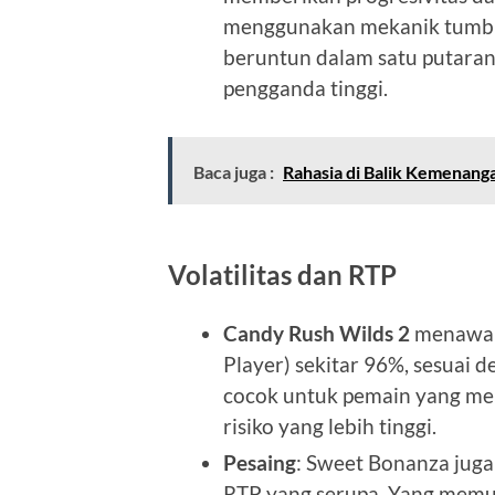
menggunakan mekanik tumb
beruntun dalam satu putaran
pengganda tinggi.
Baca juga :
Rahasia di Balik Kemenanga
Volatilitas dan RTP
Candy Rush Wilds 2
menawark
Player) sekitar 96%, sesuai 
cocok untuk pemain yang me
risiko yang lebih tinggi.
Pesaing
: Sweet Bonanza juga
RTP yang serupa. Yang memu