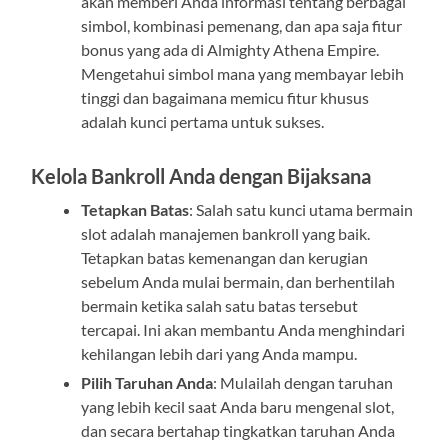
akan memberi Anda informasi tentang berbagai
simbol, kombinasi pemenang, dan apa saja fitur
bonus yang ada di Almighty Athena Empire.
Mengetahui simbol mana yang membayar lebih
tinggi dan bagaimana memicu fitur khusus
adalah kunci pertama untuk sukses.
Kelola Bankroll Anda dengan Bijaksana
Tetapkan Batas
: Salah satu kunci utama bermain
slot adalah manajemen bankroll yang baik.
Tetapkan batas kemenangan dan kerugian
sebelum Anda mulai bermain, dan berhentilah
bermain ketika salah satu batas tersebut
tercapai. Ini akan membantu Anda menghindari
kehilangan lebih dari yang Anda mampu.
Pilih Taruhan Anda
: Mulailah dengan taruhan
yang lebih kecil saat Anda baru mengenal slot,
dan secara bertahap tingkatkan taruhan Anda