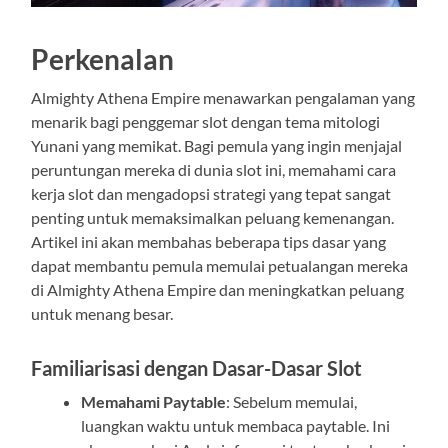
Perkenalan
Almighty Athena Empire menawarkan pengalaman yang
menarik bagi penggemar slot dengan tema mitologi
Yunani yang memikat. Bagi pemula yang ingin menjajal
peruntungan mereka di dunia slot ini, memahami cara
kerja slot dan mengadopsi strategi yang tepat sangat
penting untuk memaksimalkan peluang kemenangan.
Artikel ini akan membahas beberapa tips dasar yang
dapat membantu pemula memulai petualangan mereka
di Almighty Athena Empire dan meningkatkan peluang
untuk menang besar.
Familiarisasi dengan Dasar-Dasar Slot
Memahami Paytable
: Sebelum memulai,
luangkan waktu untuk membaca paytable. Ini