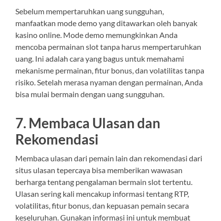
Sebelum mempertaruhkan uang sungguhan,
manfaatkan mode demo yang ditawarkan oleh banyak
kasino online. Mode demo memungkinkan Anda
mencoba permainan slot tanpa harus mempertaruhkan
uang. Ini adalah cara yang bagus untuk memahami
mekanisme permainan, fitur bonus, dan volatilitas tanpa
risiko. Setelah merasa nyaman dengan permainan, Anda
bisa mulai bermain dengan uang sungguhan.
7. Membaca Ulasan dan
Rekomendasi
Membaca ulasan dari pemain lain dan rekomendasi dari
situs ulasan tepercaya bisa memberikan wawasan
berharga tentang pengalaman bermain slot tertentu.
Ulasan sering kali mencakup informasi tentang RTP,
volatilitas, fitur bonus, dan kepuasan pemain secara
keseluruhan. Gunakan informasi ini untuk membuat