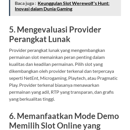
Baca juga :
Keunggulan Slot Werewolf's Hunt:
Inovasi dalam Dunia Gaming
5. Mengevaluasi Provider
Perangkat Lunak
Provider perangkat lunak yang mengembangkan
permainan slot memainkan peran penting dalam
kualitas dan keadilan permainan. Pilih slot yang
dikembangkan oleh provider terkenal dan terpercaya
seperti NetEnt, Microgaming, Playtech, atau Pragmatic
Play. Provider terkenal biasanya menawarkan
permainan yang adil, RTP yang transparan, dan grafis
yang berkualitas tinggi.
6. Memanfaatkan Mode Demo
Memilih Slot Online yang