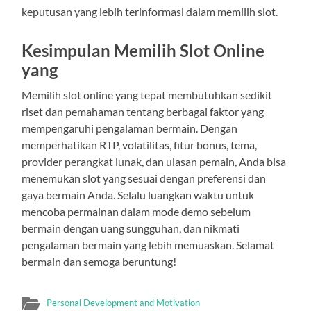
keputusan yang lebih terinformasi dalam memilih slot.
Kesimpulan Memilih Slot Online
yang
Memilih slot online yang tepat membutuhkan sedikit
riset dan pemahaman tentang berbagai faktor yang
mempengaruhi pengalaman bermain. Dengan
memperhatikan RTP, volatilitas, fitur bonus, tema,
provider perangkat lunak, dan ulasan pemain, Anda bisa
menemukan slot yang sesuai dengan preferensi dan
gaya bermain Anda. Selalu luangkan waktu untuk
mencoba permainan dalam mode demo sebelum
bermain dengan uang sungguhan, dan nikmati
pengalaman bermain yang lebih memuaskan. Selamat
bermain dan semoga beruntung!
Personal Development and Motivation