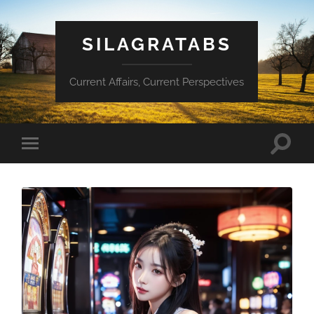
SILAGRATABS
Current Affairs, Current Perspectives
Toggle
Toggle
search
mobile
field
menu