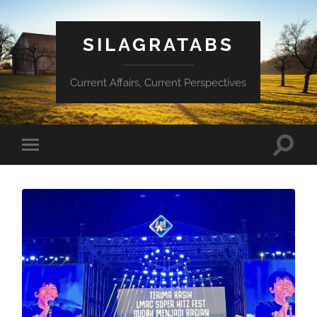
SILAGRATABS
Current Affairs, Current Perspectives
Toggle
Toggle
search
mobile
field
menu