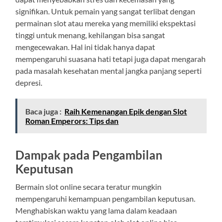
signifikan. Untuk pemain yang sangat terlibat dengan
permainan slot atau mereka yang memiliki ekspektasi
tinggi untuk menang, kehilangan bisa sangat
mengecewakan. Hal ini tidak hanya dapat
mempengaruhi suasana hati tetapi juga dapat mengarah
pada masalah kesehatan mental jangka panjang seperti
depresi.
Baca juga :
Raih Kemenangan Epik dengan Slot
Roman Emperors: Tips dan
Dampak pada Pengambilan
Keputusan
Bermain slot online secara teratur mungkin
mempengaruhi kemampuan pengambilan keputusan.
Menghabiskan waktu yang lama dalam keadaan